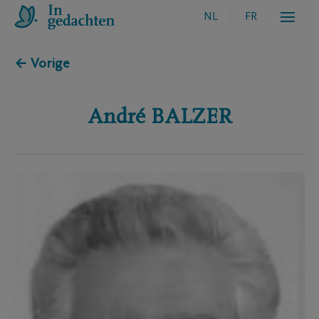
NL
FR
← Vorige
André
BALZER