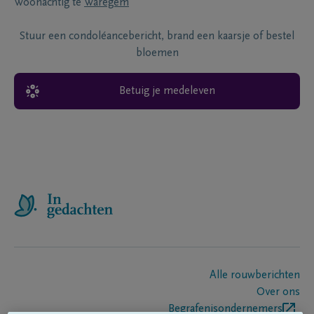
Woonachtig te
Waregem
Stuur een condoléancebericht, brand een kaarsje of bestel
bloemen
Betuig je medeleven
Alle rouwberichten
Over ons
Begrafenisondernemers