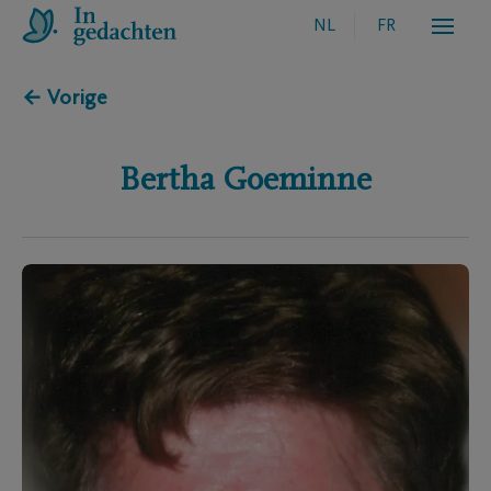
NL
FR
← Vorige
Bertha
Goeminne