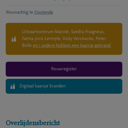
Woonachtig te
Oostende
Uitvaartcentrum Marote, Sandra Fraigneux,
Fatma Joris Lermyte, Vicky Vercnocke, Peter
Bolle
en
1
andere
hebben een kaarsje gebrand.
Rouwregister
Digitaal kaarsje branden
Overlijdensbericht