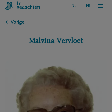
NL
FR
← Vorige
Malvina
Vervloet