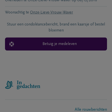
Overleden te
Onze-Lieve-Vrouw-Waver
op
08/12/2016
Woonachtig te
Onze-Lieve-Vrouw-Waver
Stuur een condoléancebericht, brand een kaarsje of bestel
bloemen
Betuig je medeleven
Alle rouwberichten