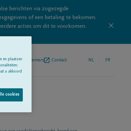
lse berichten via zogezegde
sgegevens of een betaling te bekomen.
eerdere acties om dit te voorkomen.
e en plaatsen
egrafenisondernemers
Contact
NL
FR
naliteiten;
aat u akkoord
lle cookies