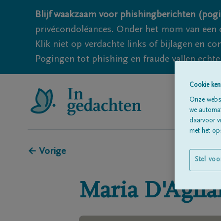
Blijf waakzaam voor phishingberichten (pogi
privécondoléances. Onder het mom van een c
Klik niet op verdachte links of bijlagen en 
Pogingen tot phishing en fraude vallen echter
Cookie ken
Onze websi
we automati
daarvoor v
met het ops
← Vorige
Stel voo
Maria
D'Agna