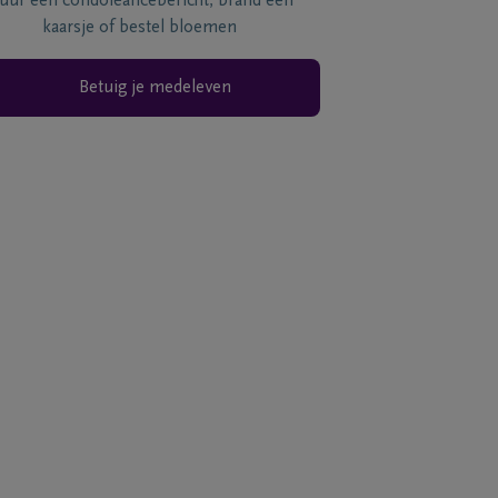
tuur een condoléancebericht, brand een
kaarsje of bestel bloemen
Betuig je medeleven