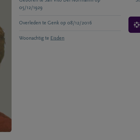
Geboren te
San Vito Dei Normanni
op
S
05/12/1929
Overleden te
Genk
op
08/12/2016
Woonachtig te
Eisden