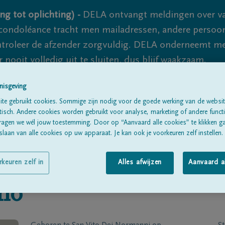
ng tot oplichting) -
DELA ontvangt meldingen over va
ondoléance tracht men mailadressen, andere persoon
controleer de afzender zorgvuldig. DELA onderneemt m
 nooit volledig uit te sluiten, dus blijf waakzaam.
nisgeving
te gebruikt cookies. Sommige zijn nodig voor de goede werking van de websit
Alle rouwberichten
Over ons
B
sch. Andere cookies worden gebruikt voor analyse, marketing of andere functio
ragen we wél jouw toestemming. Door op “Aanvaard alle cookies” te klikken g
laan van alle cookies op uw apparaat. Je kan ook je voorkeuren zelf instellen.
rkeuren zelf in
Alles afwijzen
Aanvaard a
no