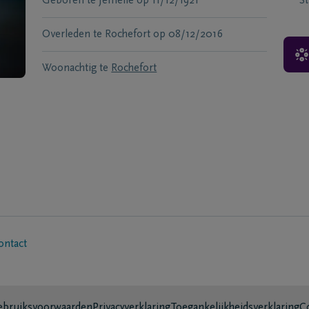
Geboren te
Jemelle
op
11/12/1921
S
Overleden te
Rochefort
op
08/12/2016
Woonachtig te
Rochefort
ontact
bruiksvoorwaarden
Privacyverklaring
Toegankelijkheidsverklaring
C