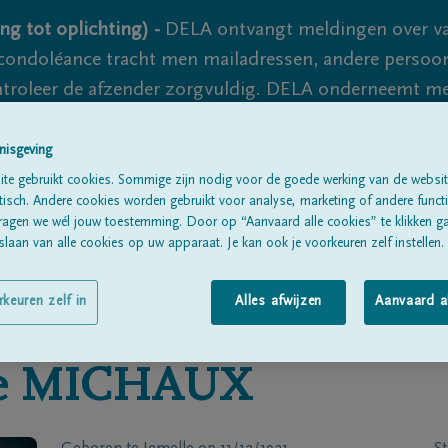
ng tot oplichting) -
DELA ontvangt meldingen over va
ondoléance tracht men mailadressen, andere persoon
controleer de afzender zorgvuldig. DELA onderneemt m
 nooit volledig uit te sluiten, dus blijf waakzaam.
nisgeving
te gebruikt cookies. Sommige zijn nodig voor de goede werking van de websit
sch. Andere cookies worden gebruikt voor analyse, marketing of andere functio
Alle rouwberichten
Over ons
B
ragen we wél jouw toestemming. Door op “Aanvaard alle cookies” te klikken g
laan van alle cookies op uw apparaat. Je kan ook je voorkeuren zelf instellen.
rkeuren zelf in
Alles afwijzen
Aanvaard a
e
MICHAUX