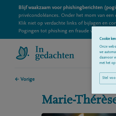
Blijf waakzaam voor phishingberichten (pogi
privécondoléances. Onder het mom van een c
Klik niet op verdachte links of bijlagen en 
Pogingen tot phishing en fraude vallen echter
Cookie ken
Onze websi
we automati
daarvoor v
met het ops
Stel voo
← Vorige
Marie-Thérès