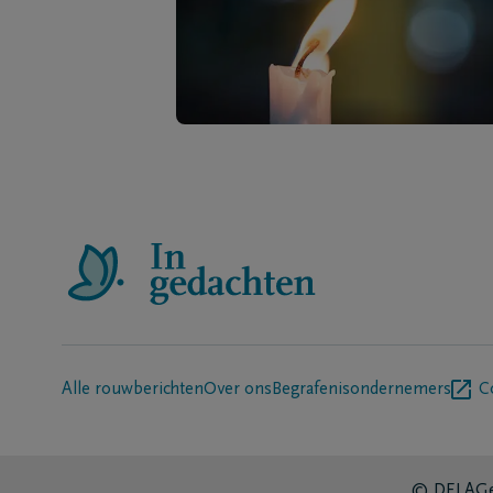
Alle rouwberichten
Over ons
Begrafenisondernemers
C
© DELA
Ge