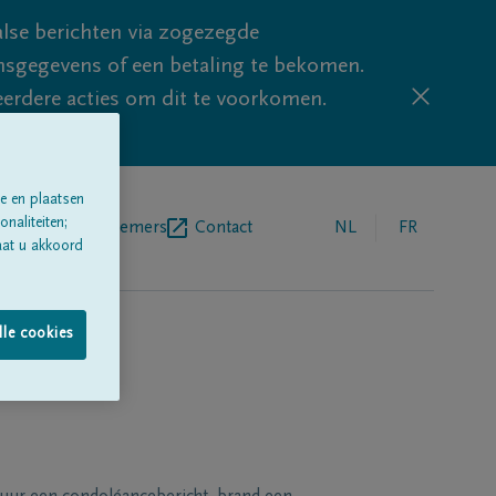
lse berichten via zogezegde
sgegevens of een betaling te bekomen.
eerdere acties om dit te voorkomen.
e en plaatsen
naliteiten;
egrafenisondernemers
Contact
NL
FR
aat u akkoord
lle cookies