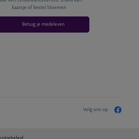
tuur een condoléancebericht, brand een
kaarsje of bestel bloemen
Betuig je medeleven
Volg ons op
ookiebeleid