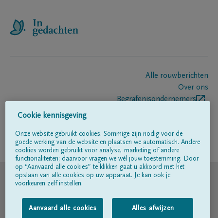
Alle rouwberichten
Over ons
Begrafenisondernemers
Contact
Cookie kennisgeving
Onze website gebruikt cookies. Sommige zijn nodig voor de
goede werking van de website en plaatsen we automatisch. Andere
Volg ons op
cookies worden gebruikt voor analyse, marketing of andere
functionaliteiten; daarvoor vragen we wél jouw toestemming. Door
op “Aanvaard alle cookies” te klikken gaat u akkoord met het
© DELA
opslaan van alle cookies op uw apparaat. Je kan ook je
voorkeuren zelf instellen.
Gebruiksvoorwaarden
Aanvaard alle cookies
Alles afwijzen