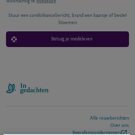
Woonachtig te
Roeselare
Stuur een condoléancebericht, brand een kaarsje of bestel
bloemen
Betuig je medeleven
Alle rouwberichten
Over ons
Begrafenisondernemers