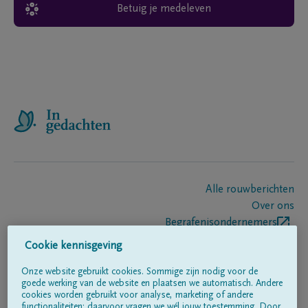
Betuig je medeleven
Alle rouwberichten
Over ons
Begrafenisondernemers
Contact
Cookie kennisgeving
Onze website gebruikt cookies. Sommige zijn nodig voor de
goede werking van de website en plaatsen we automatisch. Andere
Volg ons op
cookies worden gebruikt voor analyse, marketing of andere
functionaliteiten; daarvoor vragen we wél jouw toestemming. Door