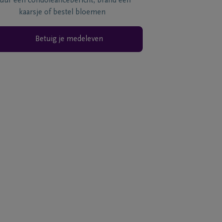
tuur een condoléancebericht, brand een
kaarsje of bestel bloemen
Betuig je medeleven