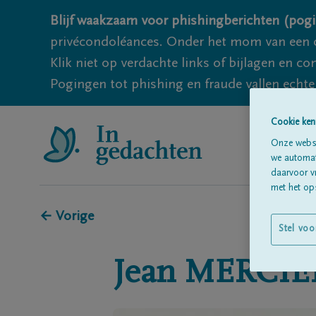
Blijf waakzaam voor phishingberichten (pogi
privécondoléances. Onder het mom van een c
Klik niet op verdachte links of bijlagen en 
Pogingen tot phishing en fraude vallen echter
Cookie ken
Onze websi
we automati
daarvoor v
met het ops
← Vorige
Stel voo
Jean
MERCIE