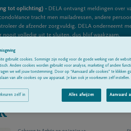
ng tot oplichting) -
DELA ontvangt meldingen over va
ondoléance tracht men mailadressen, andere persoon
controleer de afzender zorgvuldig. DELA onderneemt m
 nooit volledig uit te sluiten, dus blijf waakzaam.
nisgeving
te gebruikt cookies. Sommige zijn nodig voor de goede werking van de websit
Alle rouwberichten
Over ons
B
sch. Andere cookies worden gebruikt voor analyse, marketing of andere functio
ragen we wél jouw toestemming. Door op “Aanvaard alle cookies” te klikken g
laan van alle cookies op uw apparaat. Je kan ook je voorkeuren zelf instellen.
rkeuren zelf in
Alles afwijzen
Aanvaard a
R