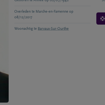
Geboren te
Anhée
op
02/07/1942
S
Overleden te
Marche-en-Famenne
op
08/12/2017
Woonachtig te
Barvaux-Sur-Ourthe