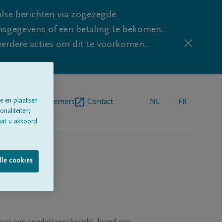
lse berichten via zogezegde
sgegevens of een betaling te bekomen.
eerdere acties om dit te voorkomen.
e en plaatsen
egrafenisondernemers
Contact
NL
FR
naliteiten;
aat u akkoord
lle cookies