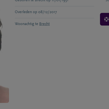
Geboren te
Brecht
op
11/01/1951
S
Overleden
op
08/12/2017
Woonachtig te
Brecht