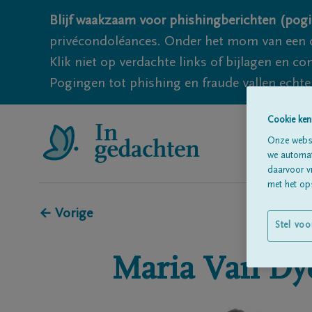
Blijf waakzaam voor phishingberichten (pogi
privécondoléances. Onder het mom van een c
Klik niet op verdachte links of bijlagen en 
Pogingen tot phishing en fraude vallen echter
Cookie ken
Onze websi
we automati
daarvoor v
met het ops
← Vorige
Stel voo
Maria
Van Dy