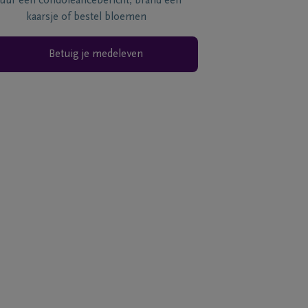
tuur een condoléancebericht, brand een
kaarsje of bestel bloemen
Betuig je medeleven