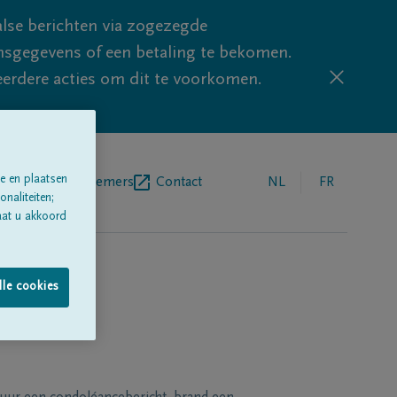
lse berichten via zogezegde
sgegevens of een betaling te bekomen.
eerdere acties om dit te voorkomen.
e en plaatsen
egrafenisondernemers
Contact
NL
FR
naliteiten;
aat u akkoord
lle cookies