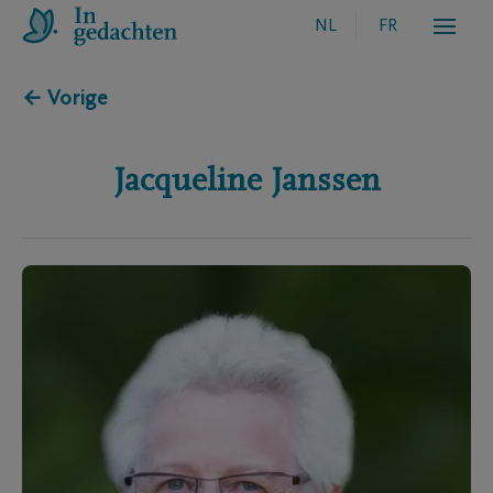
NL
FR
← Vorige
Jacqueline
Janssen