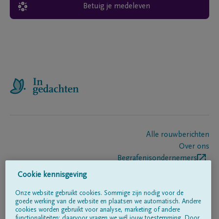
Betuig je medeleven
Alle rouwberichten
Over ons
Begrafenisondernemers
Contact
Cookie kennisgeving
Onze website gebruikt cookies. Sommige zijn nodig voor de
goede werking van de website en plaatsen we automatisch. Andere
Volg ons op
cookies worden gebruikt voor analyse, marketing of andere
functionaliteiten; daarvoor vragen we wél jouw toestemming. Door