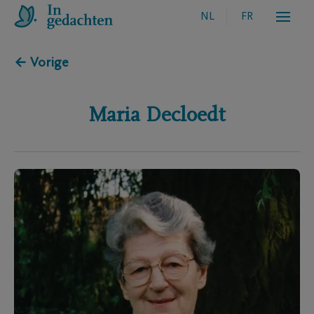
NL
FR
← Vorige
Maria
Decloedt