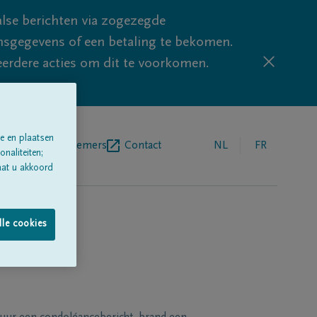
lse berichten via zogezegde
sgegevens of een betaling te bekomen.
eerdere acties om dit te voorkomen.
e en plaatsen
egrafenisondernemers
Contact
NL
FR
naliteiten;
aat u akkoord
lle cookies