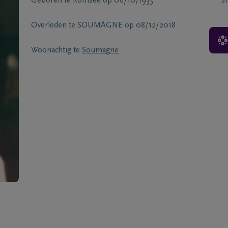
Geboren te
Romsee
op
06/10/1935
S
Overleden te
SOUMAGNE
op
08/12/2018
Woonachtig te
Soumagne