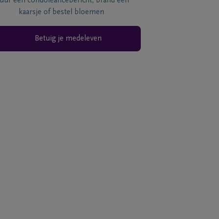
tuur een condoléancebericht, brand een
kaarsje of bestel bloemen
Betuig je medeleven