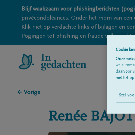
Blijf waakzaam voor phishingberichten (pogi
privécondoléances. Onder het mom van een c
Klik niet op verdachte links of bijlagen en 
Pogingen tot phishing en fraude vallen echter
Cookie ken
Onze websi
we automati
daarvoor v
met het ops
← Vorige
Stel voo
Renée
BAJOT