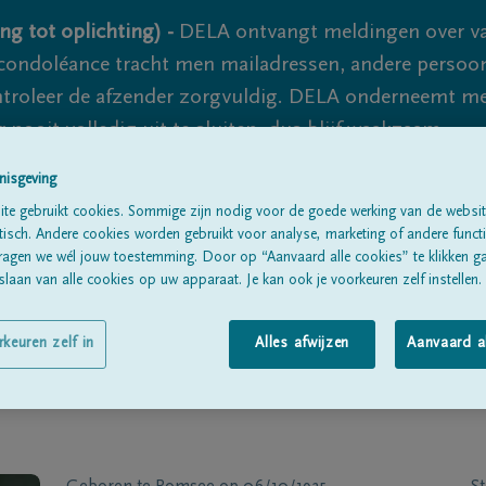
ng tot oplichting) -
DELA ontvangt meldingen over va
ondoléance tracht men mailadressen, andere persoon
controleer de afzender zorgvuldig. DELA onderneemt m
 nooit volledig uit te sluiten, dus blijf waakzaam.
nisgeving
te gebruikt cookies. Sommige zijn nodig voor de goede werking van de websit
Alle rouwberichten
Over ons
B
sch. Andere cookies worden gebruikt voor analyse, marketing of andere functio
ragen we wél jouw toestemming. Door op “Aanvaard alle cookies” te klikken g
laan van alle cookies op uw apparaat. Je kan ook je voorkeuren zelf instellen.
rkeuren zelf in
Alles afwijzen
Aanvaard a