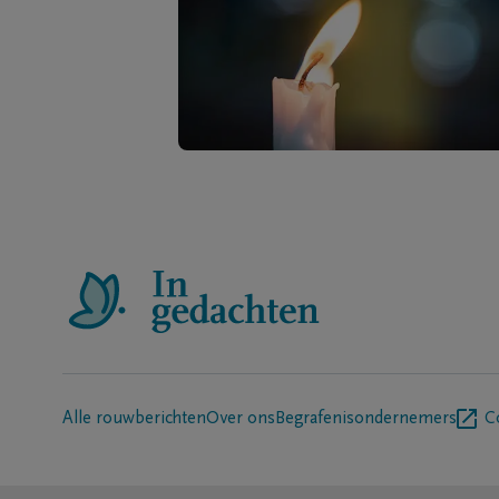
Alle rouwberichten
Over ons
Begrafenisondernemers
C