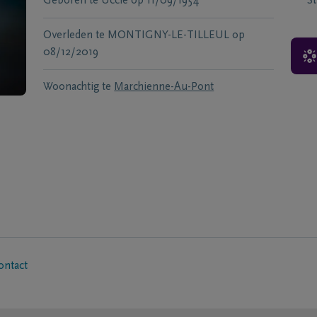
Geboren te
Uccle
op
11/09/1954
S
Overleden te
MONTIGNY-LE-TILLEUL
op
08/12/2019
Woonachtig te
Marchienne-Au-Pont
ontact