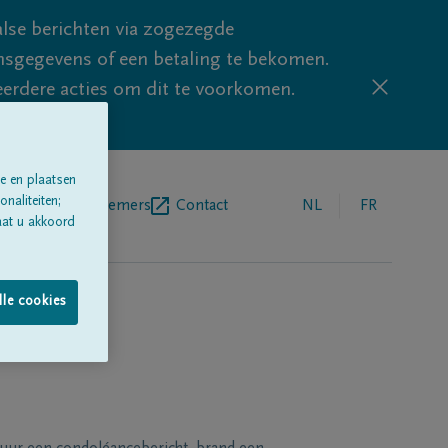
lse berichten via zogezegde
sgegevens of een betaling te bekomen.
eerdere acties om dit te voorkomen.
e en plaatsen
naliteiten;
egrafenisondernemers
Contact
NL
FR
aat u akkoord
lle cookies