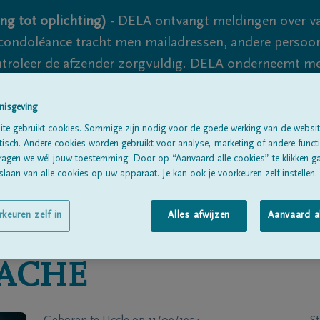
ng tot oplichting) -
DELA ontvangt meldingen over va
ondoléance tracht men mailadressen, andere persoon
controleer de afzender zorgvuldig. DELA onderneemt m
 nooit volledig uit te sluiten, dus blijf waakzaam.
nisgeving
te gebruikt cookies. Sommige zijn nodig voor de goede werking van de websit
sch. Andere cookies worden gebruikt voor analyse, marketing of andere functio
Alle rouwberichten
Over ons
B
ragen we wél jouw toestemming. Door op “Aanvaard alle cookies” te klikken g
laan van alle cookies op uw apparaat. Je kan ook je voorkeuren zelf instellen.
rkeuren zelf in
Alles afwijzen
Aanvaard a
ACHE