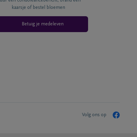
tuur een condoléancebericht, brand een
kaarsje of bestel bloemen
Betuig je medeleven
Volg ons op