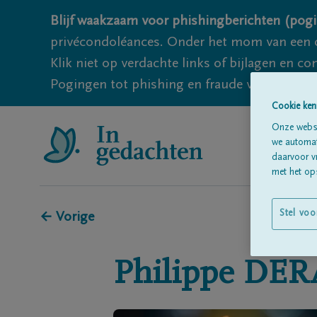
Blijf waakzaam voor phishingberichten (pogi
privécondoléances. Onder het mom van een c
Klik niet op verdachte links of bijlagen en 
Pogingen tot phishing en fraude vallen echter
Cookie ken
Onze websi
we automati
daarvoor v
met het ops
Stel voo
← Vorige
Philippe
DER