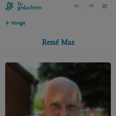
NL
FR
← Vorige
René
Mas