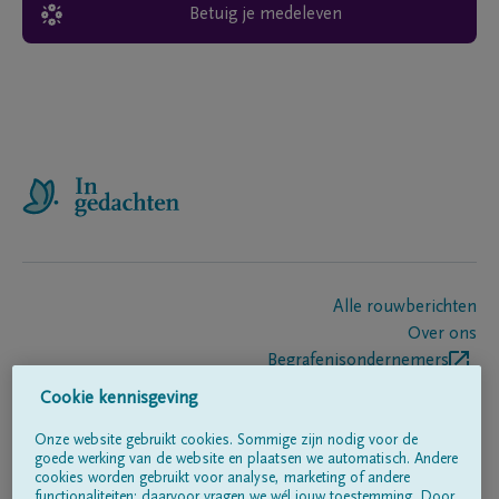
Betuig je medeleven
Alle rouwberichten
Over ons
Begrafenisondernemers
Contact
Cookie kennisgeving
Onze website gebruikt cookies. Sommige zijn nodig voor de
goede werking van de website en plaatsen we automatisch. Andere
Volg ons op
cookies worden gebruikt voor analyse, marketing of andere
functionaliteiten; daarvoor vragen we wél jouw toestemming. Door