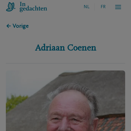
NL
FR
← Vorige
Adriaan
Coenen