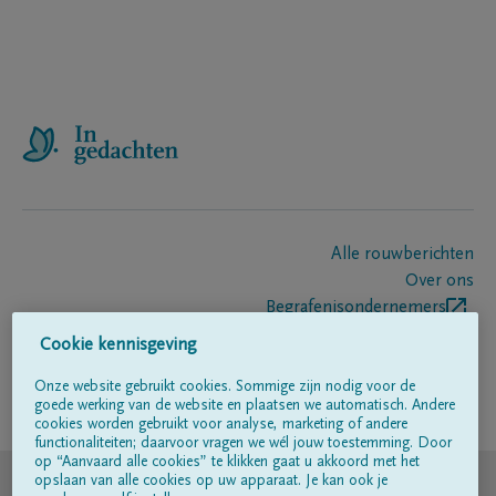
Alle rouwberichten
Over ons
Begrafenisondernemers
Contact
Cookie kennisgeving
Onze website gebruikt cookies. Sommige zijn nodig voor de
goede werking van de website en plaatsen we automatisch. Andere
Volg ons op
cookies worden gebruikt voor analyse, marketing of andere
functionaliteiten; daarvoor vragen we wél jouw toestemming. Door
op “Aanvaard alle cookies” te klikken gaat u akkoord met het
© DELA
opslaan van alle cookies op uw apparaat. Je kan ook je