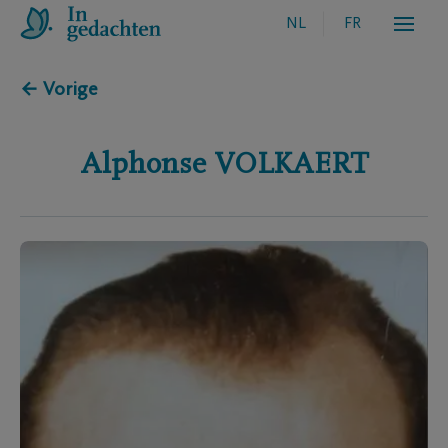
NL
FR
← Vorige
Alphonse
VOLKAERT