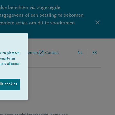
lse berichten via zogezegde
sgegevens of een betaling te bekomen.
eerdere acties om dit te voorkomen.
egrafenisondernemers
Contact
NL
FR
e en plaatsen
naliteiten;
aat u akkoord
lle cookies