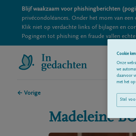
Blijf waakzaam voor phishingberichten (pogi
privécondoléances. Onder het mom van een c
Klik niet op verdachte links of bijlagen en 
Pogingen tot phishing en fraude vallen echter
Cookie ken
Onze websi
we automati
daarvoor v
met het ops
← Vorige
Stel voo
Madeleine
B