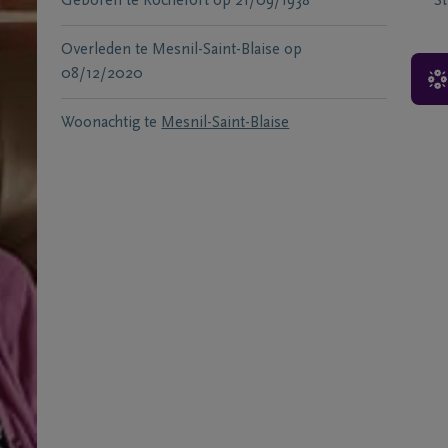
Geboren te
Rochefort
op
21/09/1938
S
Overleden te
Mesnil-Saint-Blaise
op
08/12/2020
Woonachtig te
Mesnil-Saint-Blaise