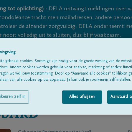
ng tot oplichting) -
DELA ontvangt meldingen over va
ondoléance tracht men mailadressen, andere persoon
controleer de afzender zorgvuldig. DELA onderneemt m
 nooit volledig uit te sluiten, dus blijf waakzaam.
nisgeving
Alle rouwberichten
Over ons
B
te gebruikt cookies. Sommige zijn nodig voor de goede werking van de websit
sch. Andere cookies worden gebruikt voor analyse, marketing of andere functio
ragen we wél jouw toestemming. Door op “Aanvaard alle cookies” te klikken g
laan van alle cookies op uw apparaat. Je kan ook je voorkeuren zelf instellen.
rkeuren zelf in
Alles afwijzen
Aanvaard a
OSARD