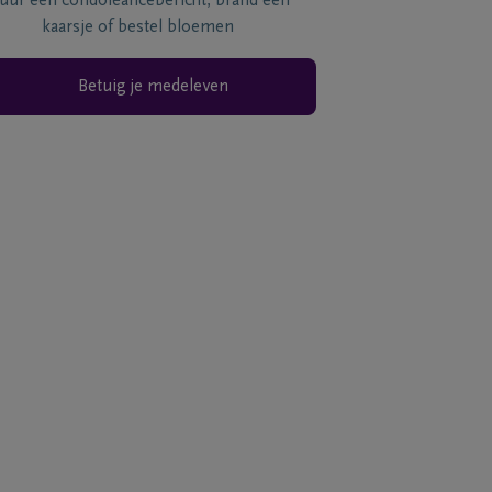
tuur een condoléancebericht, brand een
kaarsje of bestel bloemen
Betuig je medeleven