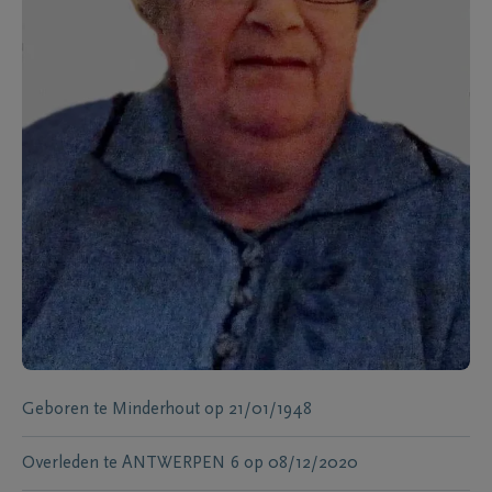
Geboren te
Minderhout
op
21/01/1948
Overleden te
ANTWERPEN 6
op
08/12/2020