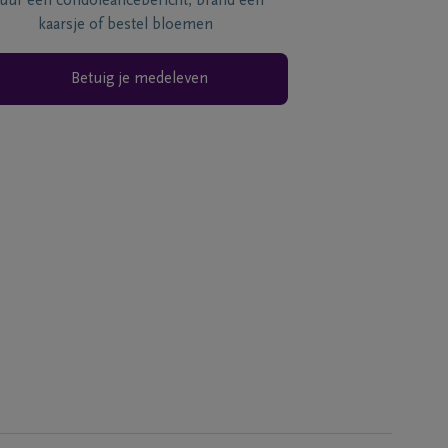
tuur een condoléancebericht, brand een
kaarsje of bestel bloemen
Betuig je medeleven