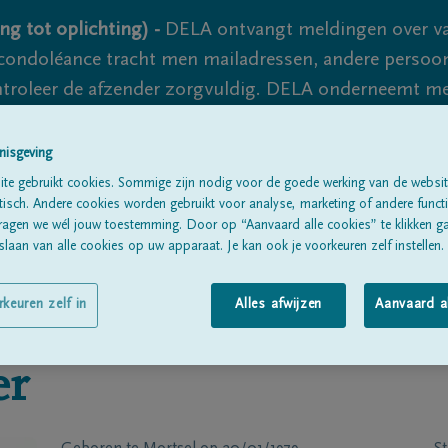
ng tot oplichting) -
DELA ontvangt meldingen over va
ondoléance tracht men mailadressen, andere persoon
controleer de afzender zorgvuldig. DELA onderneemt m
 nooit volledig uit te sluiten, dus blijf waakzaam.
nisgeving
te gebruikt cookies. Sommige zijn nodig voor de goede werking van de websit
sch. Andere cookies worden gebruikt voor analyse, marketing of andere functio
Alle rouwberichten
Over ons
B
ragen we wél jouw toestemming. Door op “Aanvaard alle cookies” te klikken g
laan van alle cookies op uw apparaat. Je kan ook je voorkeuren zelf instellen.
rkeuren zelf in
Alles afwijzen
Aanvaard a
er