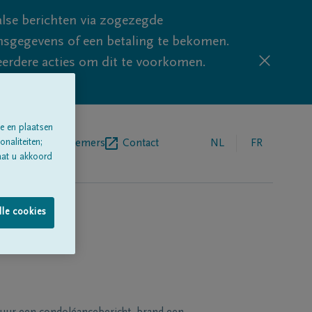
lse berichten via zogezegde
sgegevens of een betaling te bekomen.
eerdere acties om dit te voorkomen.
e en plaatsen
naliteiten;
egrafenisondernemers
Contact
NL
FR
aat u akkoord
lle cookies