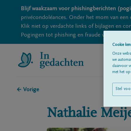
Blijf waakzaam voor phishingberichten (pogi
privécondoléances. Onder het mom van een c
Klik niet op verdachte links of bijlagen en 
Pogingen tot phishing en fraude vallen echter
Cookie ken
Onze websi
we automati
daarvoor v
met het ops
← Vorige
Stel voo
Nathalie
Meij