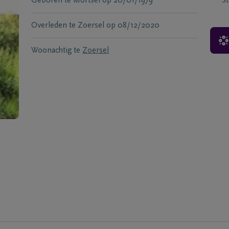
Geboren te
Mortsel
op
20/01/1979
S
Overleden te
Zoersel
op
08/12/2020
Woonachtig te
Zoersel