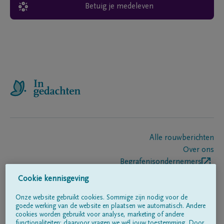
Betuig je medeleven
Alle rouwberichten
Over ons
Begrafenisondernemers
Contact
Cookie kennisgeving
Onze website gebruikt cookies. Sommige zijn nodig voor de
goede werking van de website en plaatsen we automatisch. Andere
Volg ons op
cookies worden gebruikt voor analyse, marketing of andere
functionaliteiten; daarvoor vragen we wél jouw toestemming. Door