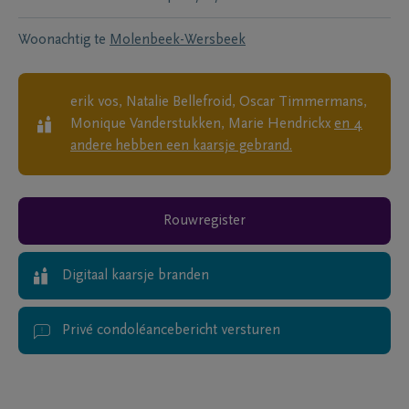
Woonachtig te
Molenbeek-Wersbeek
erik vos, Natalie Bellefroid, Oscar Timmermans,
Monique Vanderstukken, Marie Hendrickx
en
4
andere
hebben een kaarsje gebrand.
Rouwregister
Digitaal kaarsje branden
Privé condoléancebericht versturen