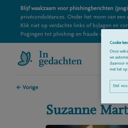
Blijf waakzaam voor phishingberichten (pogi
privécondoléances. Onder het mom van een c
Klik niet op verdachte links of bijlagen en 
Pogingen tot phishing en fraude vallen echter
Cookie ken
Onze websi
we automati
daarvoor v
met het ops
Stel voo
← Vorige
Suzanne
Mart