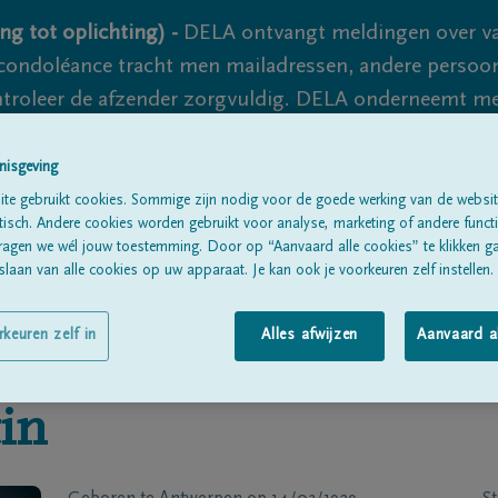
ng tot oplichting) -
DELA ontvangt meldingen over va
ondoléance tracht men mailadressen, andere persoon
controleer de afzender zorgvuldig. DELA onderneemt m
 nooit volledig uit te sluiten, dus blijf waakzaam.
nisgeving
te gebruikt cookies. Sommige zijn nodig voor de goede werking van de websit
sch. Andere cookies worden gebruikt voor analyse, marketing of andere functio
Alle rouwberichten
Over ons
B
ragen we wél jouw toestemming. Door op “Aanvaard alle cookies” te klikken g
laan van alle cookies op uw apparaat. Je kan ook je voorkeuren zelf instellen.
rkeuren zelf in
Alles afwijzen
Aanvaard a
in