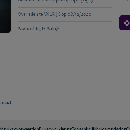
Geboren te
Antwerpen
op
14/03/1929
S
Overleden te
WILRIJK
op
08/12/2020
Woonachtig te
Wilrijk
ontact
bruiksvoorwaarden
Privacyverklaring
Toegankelijkheidsverklaring
C