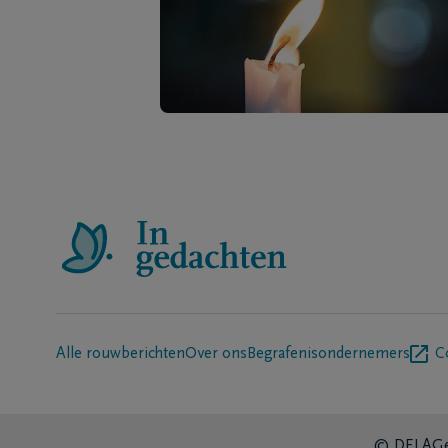
Alle rouwberichten
Over ons
Begrafenisondernemers
C
© DELA
Ge