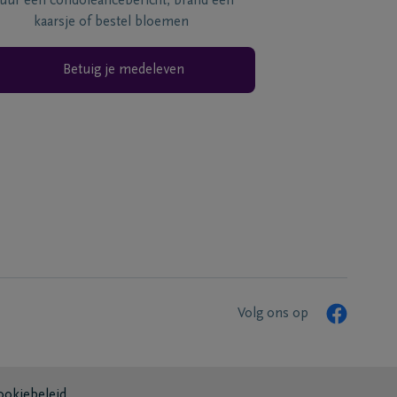
tuur een condoléancebericht, brand een
kaarsje of bestel bloemen
Betuig je medeleven
Volg ons op
ookiebeleid