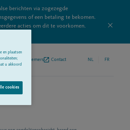
lse berichten via zogezegde
sgegevens of een betaling te bekomen.
eerdere acties om dit te voorkomen.
e en plaatsen
naliteiten;
egrafenisondernemers
Contact
NL
FR
aat u akkoord
lle cookies