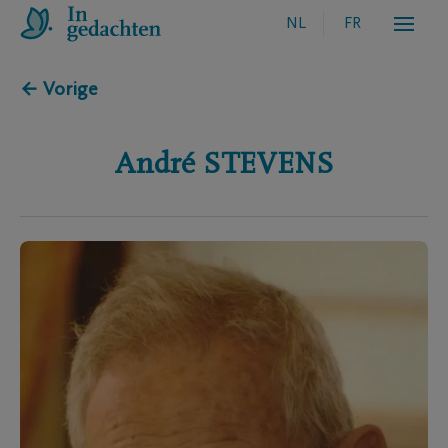
NL
FR
← Vorige
André
STEVENS