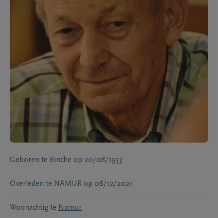
Geboren te
Binche
op
20/08/1933
Overleden te
NAMUR
op
08/12/2021
Woonachtig te
Namur