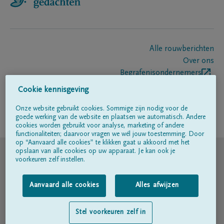
Alle rouwberichten
Over ons
Begrafenisondernemers
Contact
Cookie kennisgeving
Onze website gebruikt cookies. Sommige zijn nodig voor de
goede werking van de website en plaatsen we automatisch. Andere
Volg ons op
cookies worden gebruikt voor analyse, marketing of andere
functionaliteiten; daarvoor vragen we wél jouw toestemming. Door
op “Aanvaard alle cookies” te klikken gaat u akkoord met het
© DELA
opslaan van alle cookies op uw apparaat. Je kan ook je
voorkeuren zelf instellen.
Gebruiksvoorwaarden
Aanvaard alle cookies
Alles afwijzen
Privacyverklaring
Stel voorkeuren zelf in
Toegankelijkheidsverklaring