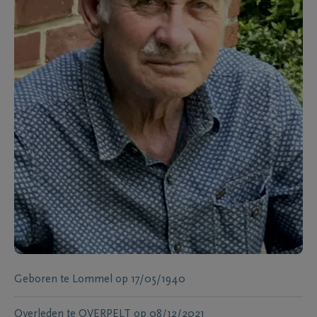
Geboren te
Lommel
op
17/05/1940
Overleden te
OVERPELT
op
08/12/2021