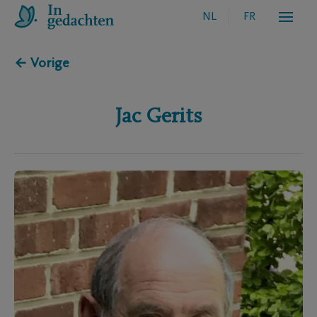
NL
FR
← Vorige
Jac
Gerits