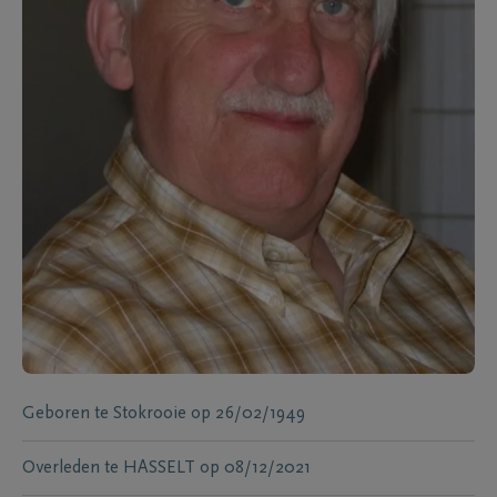
Geboren te
Stokrooie
op
26/02/1949
Overleden te
HASSELT
op
08/12/2021