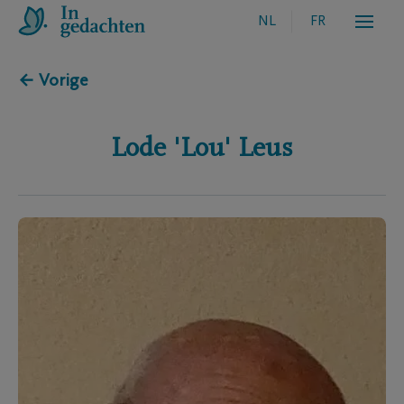
NL
FR
← Vorige
Lode 'Lou'
Leus