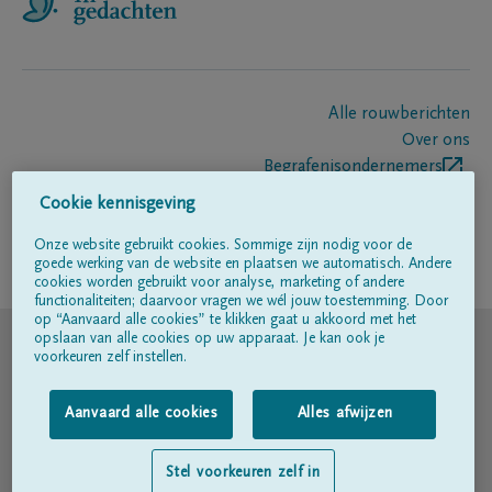
Alle rouwberichten
Over ons
Begrafenisondernemers
Contact
Cookie kennisgeving
Onze website gebruikt cookies. Sommige zijn nodig voor de
goede werking van de website en plaatsen we automatisch. Andere
Volg ons op
cookies worden gebruikt voor analyse, marketing of andere
functionaliteiten; daarvoor vragen we wél jouw toestemming. Door
op “Aanvaard alle cookies” te klikken gaat u akkoord met het
© DELA
opslaan van alle cookies op uw apparaat. Je kan ook je
voorkeuren zelf instellen.
Gebruiksvoorwaarden
Aanvaard alle cookies
Alles afwijzen
Privacyverklaring
Stel voorkeuren zelf in
Toegankelijkheidsverklaring