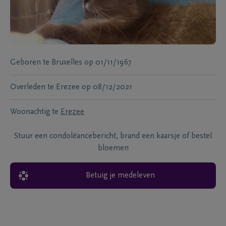
Geboren te
Bruxelles
op
01/11/1967
Overleden te
Erezee
op
08/12/2021
Woonachtig te
Erezee
Stuur een condoléancebericht, brand een kaarsje of bestel
bloemen
Betuig je medeleven