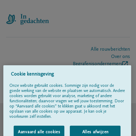
Alle rouwberichten
Over ons
Begrafenisondernemers
Contact
Cookie kennisgeving
Onze website gebruikt cookies. Sommige zijn nodig voor de
goede werking van de website en plaatsen we automatisch. Andere
Volg ons op
cookies worden gebruikt voor analyse, marketing of andere
functionaliteiten; daarvoor vragen we wél jouw toestemming. Door
op “Aanvaard alle cookies” te klikken gaat u akkoord met het
© DELA
opslaan van alle cookies op uw apparaat. Je kan ook je
voorkeuren zelf instellen.
Gebruiksvoorwaarden
Aanvaard alle cookies
Alles afwijzen