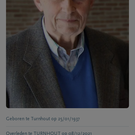
Geboren te
Turnhout
op
25/01/1937
Overleden te
TURNHOUT
op
08/12/2021