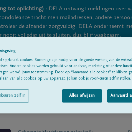
ng tot oplichting) -
DELA ontvangt meldingen over va
ondoléance tracht men mailadressen, andere persoon
controleer de afzender zorgvuldig. DELA onderneemt m
 nooit volledig uit te sluiten, dus blijf waakzaam.
nisgeving
te gebruikt cookies. Sommige zijn nodig voor de goede werking van de websit
Alle rouwberichten
Over ons
B
sch. Andere cookies worden gebruikt voor analyse, marketing of andere functio
ragen we wél jouw toestemming. Door op “Aanvaard alle cookies” te klikken g
laan van alle cookies op uw apparaat. Je kan ook je voorkeuren zelf instellen.
rkeuren zelf in
Alles afwijzen
Aanvaard a