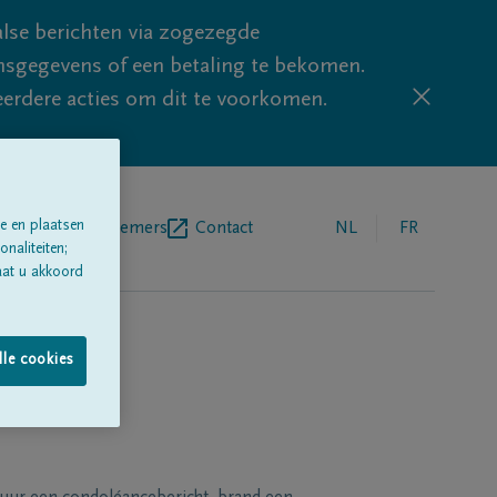
lse berichten via zogezegde
sgegevens of een betaling te bekomen.
eerdere acties om dit te voorkomen.
e en plaatsen
egrafenisondernemers
Contact
NL
FR
naliteiten;
aat u akkoord
lle cookies