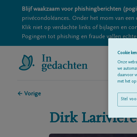
Blijf waakzaam voor phishingberichten (pogi
privécondoléances. Onder het mom van een c
Klik niet op verdachte links of bijlagen en 
Pogingen tot phishing en fraude vallen echter
Cookie ken
Onze websi
we automati
daarvoor v
met het ops
← Vorige
Stel voo
Dirk
Larivière