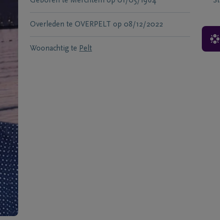
Geboren te
Merchtem
op
01/05/1964
S
Overleden te
OVERPELT
op
08/12/2022
Woonachtig te
Pelt