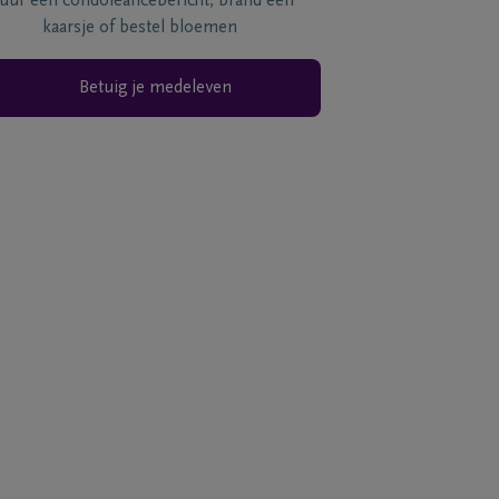
tuur een condoléancebericht, brand een
kaarsje of bestel bloemen
Betuig je medeleven