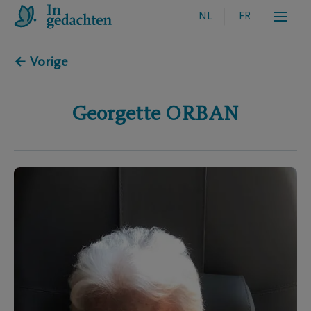
NL
FR
← Vorige
Georgette
ORBAN