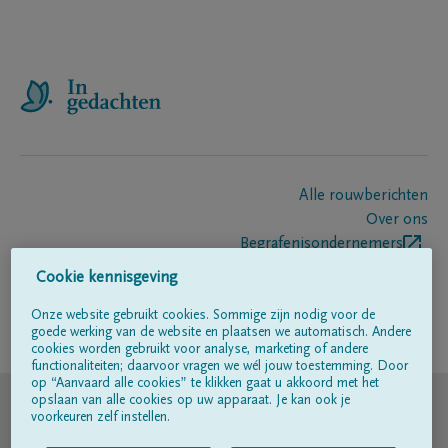
Alle rouwberichten
Over ons
Begrafenisondernemers
Contact
Cookie kennisgeving
Onze website gebruikt cookies. Sommige zijn nodig voor de
goede werking van de website en plaatsen we automatisch. Andere
Volg ons op
cookies worden gebruikt voor analyse, marketing of andere
functionaliteiten; daarvoor vragen we wél jouw toestemming. Door
op “Aanvaard alle cookies” te klikken gaat u akkoord met het
© DELA
opslaan van alle cookies op uw apparaat. Je kan ook je
voorkeuren zelf instellen.