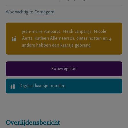
Woonachtig te
Eernegem
jean-marie vanparys, Heidi vanparijs, Nicole
Aerts, Katleen Allemeersch, dieter hosten
en
4
andere
hebben een kaarsje gebrand.
Rouwregister
Digitaal kaarsje branden
Overlijdensbericht