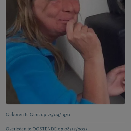
Geboren te
Gent
op
25/09/1970
Overleden te
OOSTENDE
op
08/12/2023