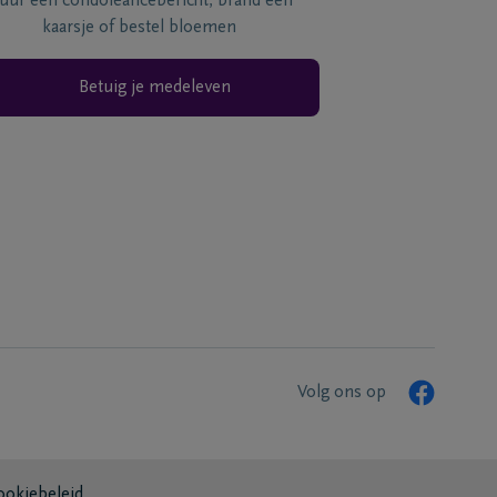
tuur een condoléancebericht, brand een
kaarsje of bestel bloemen
Betuig je medeleven
Volg ons op
ookiebeleid