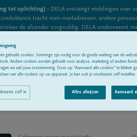
ng tot oplichting) -
DELA ontvangt meldingen over va
ondoléance tracht men mailadressen, andere persoon
controleer de afzender zorgvuldig. DELA onderneemt m
 nooit volledig uit te sluiten, dus blijf waakzaam.
nisgeving
te gebruikt cookies. Sommige zijn nodig voor de goede werking van de websit
sch. Andere cookies worden gebruikt voor analyse, marketing of andere functio
Alle rouwberichten
Over ons
B
ragen we wél jouw toestemming. Door op “Aanvaard alle cookies” te klikken g
laan van alle cookies op uw apparaat. Je kan ook je voorkeuren zelf instellen.
rkeuren zelf in
Alles afwijzen
Aanvaard a