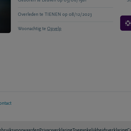
Geboren te
Leuven
op
03/06/1981
S
Overleden te
TIENEN
op
08/12/2023
Woonachtig te
Opvelp
ontact
bruiksvoorwaarden
Privacyverklaring
Toegankelijkheidsverklaring
C