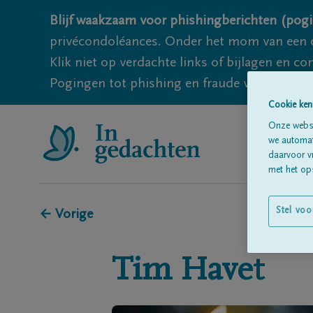
Blijf waakzaam voor phishingberichten (pogi
privécondoléances. Onder het mom van een c
Klik niet op verdachte links of bijlagen en 
Pogingen tot phishing en fraude vallen echter
Cookie ken
Onze websi
we automati
daarvoor v
met het ops
Stel voo
← Vorige
Tim
Havet