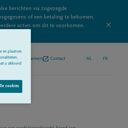
lse berichten via zogezegde
sgegevens of een betaling te bekomen.
eerdere acties om dit te voorkomen.
e en plaatsen
naliteiten;
egrafenisondernemers
Contact
NL
FR
aat u akkoord
lle cookies