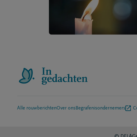
Alle rouwberichten
Over ons
Begrafenisondernemers
C
© DELA
Ge