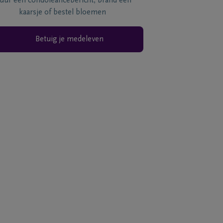
tuur een condoléancebericht, brand een
kaarsje of bestel bloemen
Betuig je medeleven