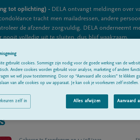
ng tot oplichting) -
DELA ontvangt meldingen over va
ondoléance tracht men mailadressen, andere persoon
controleer de afzender zorgvuldig. DELA onderneemt m
 nooit volledig uit te sluiten, dus blijf waakzaam.
nisgeving
te gebruikt cookies. Sommige zijn nodig voor de goede werking van de websit
Alle rouwberichten
Over ons
B
sch. Andere cookies worden gebruikt voor analyse, marketing of andere functio
ragen we wél jouw toestemming. Door op “Aanvaard alle cookies” te klikken g
laan van alle cookies op uw apparaat. Je kan ook je voorkeuren zelf instellen.
rkeuren zelf in
Alles afwijzen
Aanvaard a
s