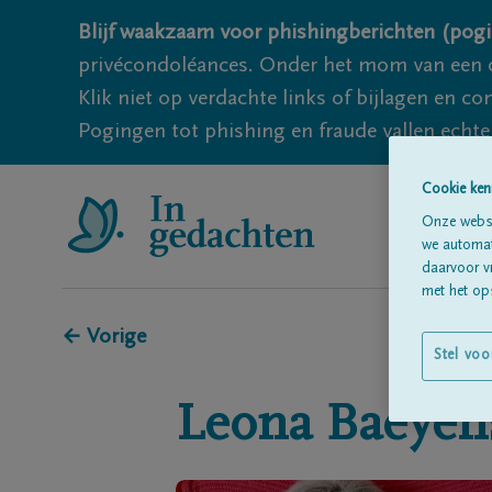
Blijf waakzaam voor phishingberichten (pogi
privécondoléances. Onder het mom van een c
Klik niet op verdachte links of bijlagen en 
Pogingen tot phishing en fraude vallen echter
Cookie ken
Onze websi
we automati
daarvoor v
met het ops
← Vorige
Stel voo
Leona
Baeyen