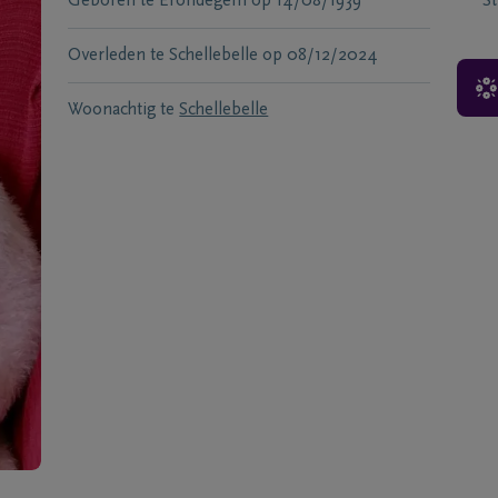
Geboren te
Erondegem
op
14/08/1939
S
Overleden te
Schellebelle
op
08/12/2024
Woonachtig te
Schellebelle