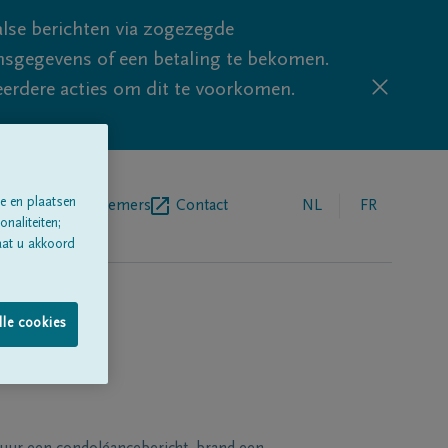
lse berichten via zogezegde
sgegevens of een betaling te bekomen.
eerdere acties om dit te voorkomen.
e en plaatsen
egrafenisondernemers
Contact
NL
FR
naliteiten;
aat u akkoord
lle cookies