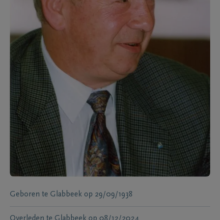
Geboren te
Glabbeek
op
29/09/1938
Overleden te
Glabbeek
op
08/12/2024