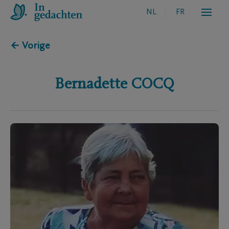
NL
FR
← Vorige
Bernadette
COCQ