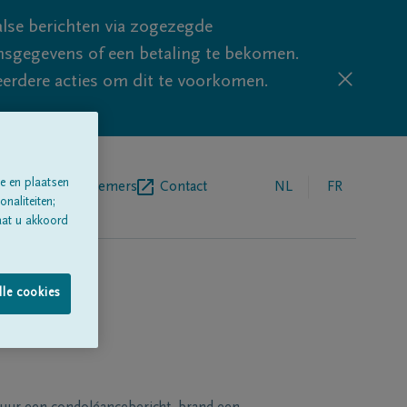
lse berichten via zogezegde
sgegevens of een betaling te bekomen.
eerdere acties om dit te voorkomen.
e en plaatsen
egrafenisondernemers
Contact
NL
FR
naliteiten;
aat u akkoord
lle cookies