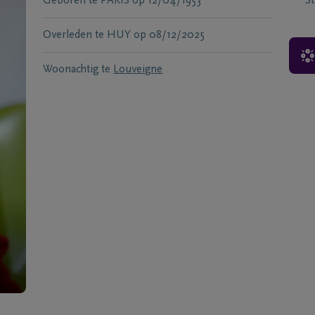
Geboren te
PARIS
op
12/04/1953
S
Overleden te
HUY
op
08/12/2025
Woonachtig te
Louveigne