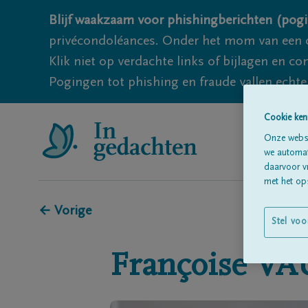
Blijf waakzaam voor phishingberichten (pogi
privécondoléances. Onder het mom van een c
Klik niet op verdachte links of bijlagen en 
Pogingen tot phishing en fraude vallen echter
Cookie ken
Onze websi
we automati
daarvoor v
met het ops
← Vorige
Stel voo
Françoise
VA