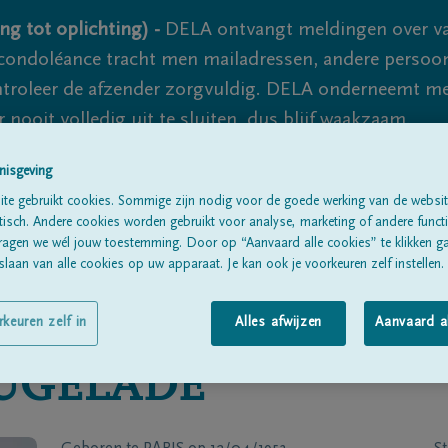
ng tot oplichting) -
DELA ontvangt meldingen over va
ondoléance tracht men mailadressen, andere persoon
controleer de afzender zorgvuldig. DELA onderneemt m
 nooit volledig uit te sluiten, dus blijf waakzaam.
nisgeving
te gebruikt cookies. Sommige zijn nodig voor de goede werking van de websit
Alle rouwberichten
Over ons
B
sch. Andere cookies worden gebruikt voor analyse, marketing of andere functio
ragen we wél jouw toestemming. Door op “Aanvaard alle cookies” te klikken g
laan van alle cookies op uw apparaat. Je kan ook je voorkeuren zelf instellen.
rkeuren zelf in
Alles afwijzen
Aanvaard a
UGELADE