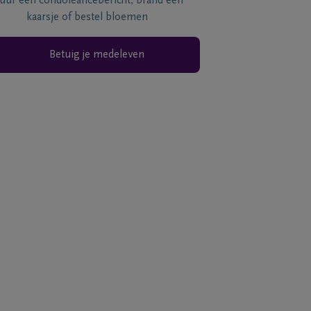
tuur een condoléancebericht, brand een
kaarsje of bestel bloemen
Betuig je medeleven