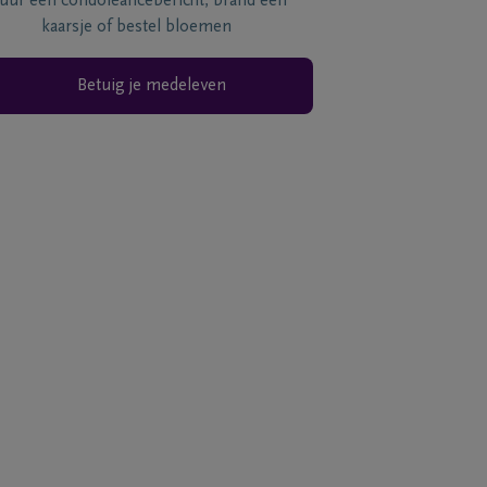
tuur een condoléancebericht, brand een
kaarsje of bestel bloemen
Betuig je medeleven