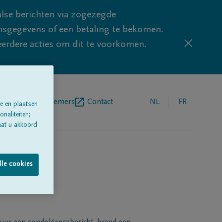
lse berichten via zogezegde
sgegevens of een betaling te bekomen.
eerdere acties om dit te voorkomen.
egrafenisondernemers
Contact
NL
FR
e en plaatsen
naliteiten;
aat u akkoord
lle cookies