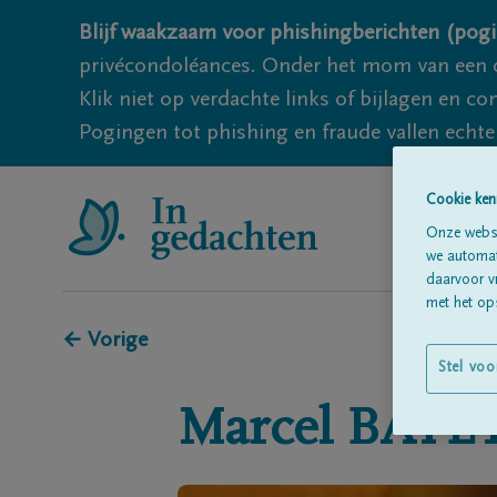
Blijf waakzaam voor phishingberichten (pogi
privécondoléances. Onder het mom van een c
Klik niet op verdachte links of bijlagen en 
Pogingen tot phishing en fraude vallen echter
Cookie ken
Onze websi
we automati
daarvoor v
met het ops
← Vorige
Stel voo
Marcel
BAYE