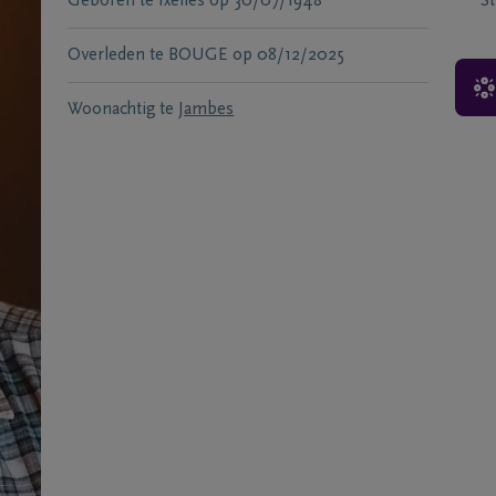
Geboren te
Ixelles
op
30/07/1948
S
Overleden te
BOUGE
op
08/12/2025
Woonachtig te
Jambes