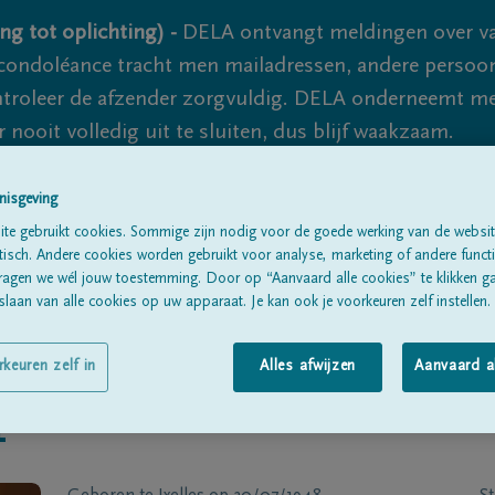
ng tot oplichting) -
DELA ontvangt meldingen over va
ondoléance tracht men mailadressen, andere persoon
controleer de afzender zorgvuldig. DELA onderneemt m
 nooit volledig uit te sluiten, dus blijf waakzaam.
nisgeving
Alle rouwberichten
Over ons
B
te gebruikt cookies. Sommige zijn nodig voor de goede werking van de websit
sch. Andere cookies worden gebruikt voor analyse, marketing of andere functio
ragen we wél jouw toestemming. Door op “Aanvaard alle cookies” te klikken g
laan van alle cookies op uw apparaat. Je kan ook je voorkeuren zelf instellen.
rkeuren zelf in
Alles afwijzen
Aanvaard a
T