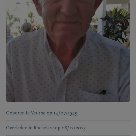
Geboren te
Veurne
op
14/07/1949
Overleden te
Roeselare
op
08/12/2025