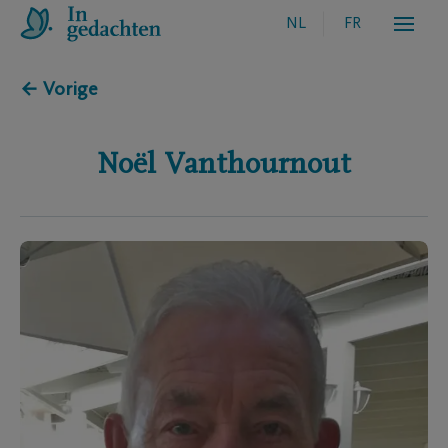
NL
FR
← Vorige
Noël
Vanthournout