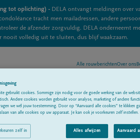
ng tot oplichting) -
DELA ontvangt meldingen over va
ondoléance tracht men mailadressen, andere persoon
controleer de afzender zorgvuldig. DELA onderneemt m
 nooit volledig uit te sluiten, dus blijf waakzaam.
Alle rouwberichten
Over ons
B
nisgeving
te gebruikt cookies. Sommige zijn nodig voor de goede werking van de websit
sch. Andere cookies worden gebruikt voor analyse, marketing of andere functio
ragen we wél jouw toestemming. Door op “Aanvaard alle cookies” te klikken g
laan van alle cookies op uw apparaat. Je kan ook je voorkeuren zelf instellen.
PPE
rkeuren zelf in
Alles afwijzen
Aanvaard a