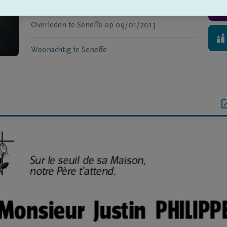
Geboren te
Bertogne
op
03/08/1920
Overleden te
Seneffe
op
09/01/2013
Woonachtig te
Seneffe