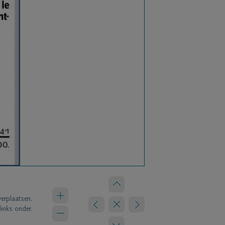
verplaatsen.
links onder.