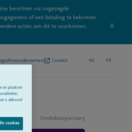
lse berichten via zogezegde
sgegevens of een betaling te bekomen.
eerdere acties om dit te voorkomen.
egrafenisondernemers
Contact
NL
FR
e en plaatsen
naliteiten;
aat u akkoord
Overleden
09/01/2013
lle cookies