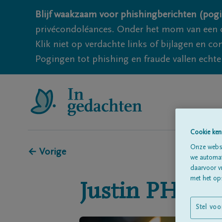
Blijf waakzaam voor phishingberichten (pogi
privécondoléances. Onder het mom van een c
Klik niet op verdachte links of bijlagen en 
Pogingen tot phishing en fraude vallen echter
Cookie ken
Onze websi
← Vorige
we automati
daarvoor v
met het ops
Justin
PHILI
Stel voo