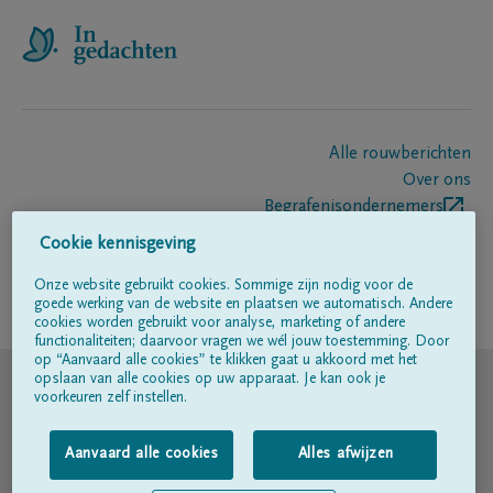
Alle rouwberichten
Over ons
Begrafenisondernemers
Contact
Cookie kennisgeving
Onze website gebruikt cookies. Sommige zijn nodig voor de
goede werking van de website en plaatsen we automatisch. Andere
Volg ons op
cookies worden gebruikt voor analyse, marketing of andere
functionaliteiten; daarvoor vragen we wél jouw toestemming. Door
op “Aanvaard alle cookies” te klikken gaat u akkoord met het
© DELA
opslaan van alle cookies op uw apparaat. Je kan ook je
voorkeuren zelf instellen.
Gebruiksvoorwaarden
Aanvaard alle cookies
Alles afwijzen
Privacyverklaring