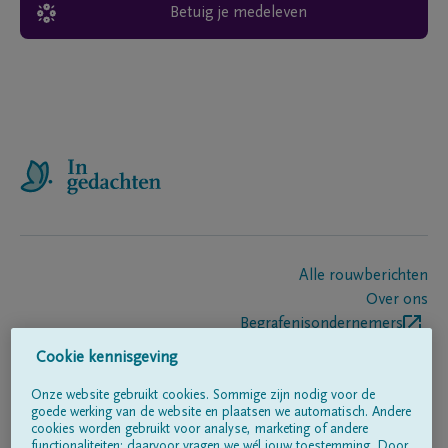
Betuig je medeleven
Alle rouwberichten
Over ons
Begrafenisondernemers
Contact
Cookie kennisgeving
Onze website gebruikt cookies. Sommige zijn nodig voor de
goede werking van de website en plaatsen we automatisch. Andere
Volg ons op
cookies worden gebruikt voor analyse, marketing of andere
functionaliteiten; daarvoor vragen we wél jouw toestemming. Door