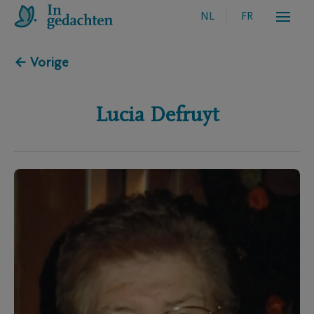
NL
FR
← Vorige
Lucia
Defruyt