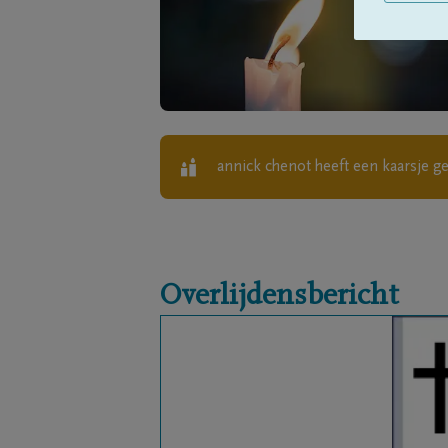
annick chenot
heeft een kaarsje g
Overlijdensbericht