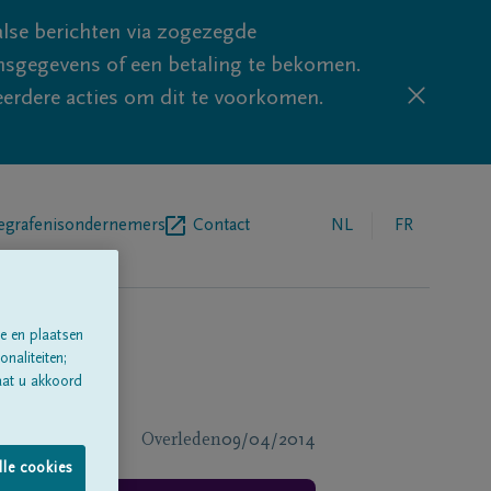
lse berichten via zogezegde
sgegevens of een betaling te bekomen.
eerdere acties om dit te voorkomen.
egrafenisondernemers
Contact
NL
FR
e en plaatsen
naliteiten;
aat u akkoord
Overleden
09/04/2014
lle cookies