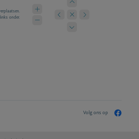
verplaatsen.
links onder.
Volg ons op