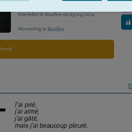
Geboren te
Bouillon
op
17/01/1920
Overleden te
Bouillon
op
09/04/2014
Woonachtig te
Bouillon
ebrand.