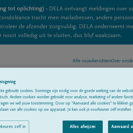
ng tot oplichting) -
DELA ontvangt meldingen over va
ondoléance tracht men mailadressen, andere persoon
controleer de afzender zorgvuldig. DELA onderneemt m
 nooit volledig uit te sluiten, dus blijf waakzaam.
Alle rouwberichten
Over ons
B
nisgeving
te gebruikt cookies. Sommige zijn nodig voor de goede werking van de websit
sch. Andere cookies worden gebruikt voor analyse, marketing of andere functio
ragen we wél jouw toestemming. Door op “Aanvaard alle cookies” te klikken g
laan van alle cookies op uw apparaat. Je kan ook je voorkeuren zelf instellen.
DARD
rkeuren zelf in
Alles afwijzen
Aanvaard a