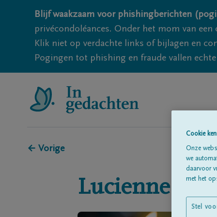
Blijf waakzaam voor phishingberichten (pogi
privécondoléances. Onder het mom van een c
Klik niet op verdachte links of bijlagen en 
Pogingen tot phishing en fraude vallen echter
Cookie ken
← Vorige
Onze websi
we automati
daarvoor v
met het ops
Lucienne
BO
Stel voo