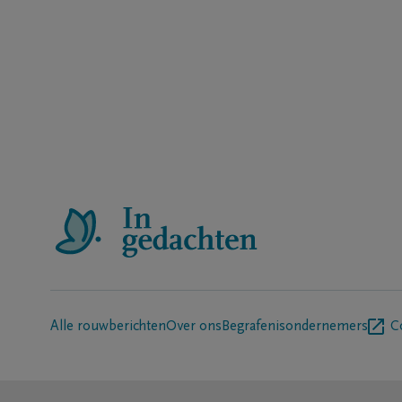
Alle rouwberichten
Over ons
Begrafenisondernemers
C