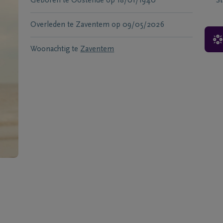
Geboren te
Oostende
op
18/01/1940
S
Overleden te
Zaventem
op
09/05/2026
Woonachtig te
Zaventem