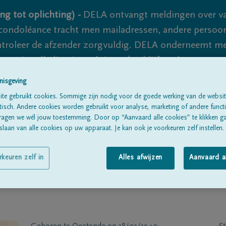
ng tot oplichting) -
DELA ontvangt meldingen over va
ondoléance tracht men mailadressen, andere persoon
controleer de afzender zorgvuldig. DELA onderneemt m
 nooit volledig uit te sluiten, dus blijf waakzaam.
nisgeving
te gebruikt cookies. Sommige zijn nodig voor de goede werking van de websit
Alle rouwberichten
Over ons
B
sch. Andere cookies worden gebruikt voor analyse, marketing of andere functio
ragen we wél jouw toestemming. Door op “Aanvaard alle cookies” te klikken g
laan van alle cookies op uw apparaat. Je kan ook je voorkeuren zelf instellen.
rkeuren zelf in
Alles afwijzen
Aanvaard a