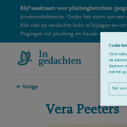
Blijf waakzaam voor phishingberichten (pogi
privécondoléances. Onder het mom van een c
Klik niet op verdachte links of bijlagen en 
Pogingen tot phishing en fraude vallen echter
Cookie ken
Onze websi
we automati
daarvoor v
met het ops
← Vorige
Stel voo
Vera
Peeters