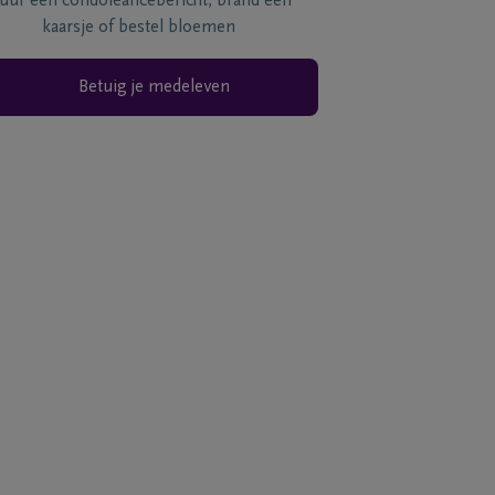
tuur een condoléancebericht, brand een
kaarsje of bestel bloemen
Betuig je medeleven