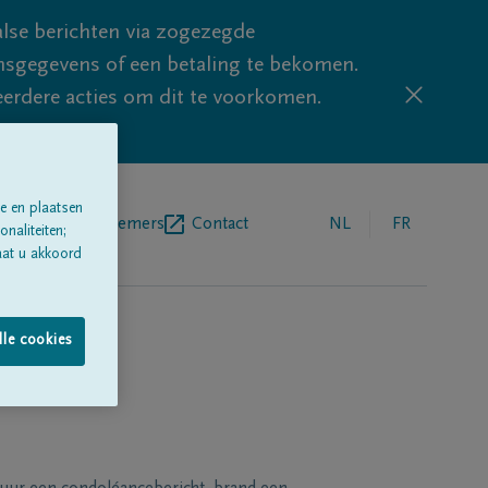
lse berichten via zogezegde
sgegevens of een betaling te bekomen.
eerdere acties om dit te voorkomen.
e en plaatsen
egrafenisondernemers
Contact
NL
FR
naliteiten;
aat u akkoord
lle cookies