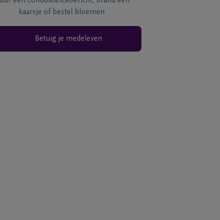
tuur een condoléancebericht, brand een
kaarsje of bestel bloemen
Betuig je medeleven