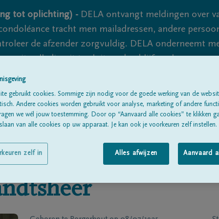
ng tot oplichting) -
DELA ontvangt meldingen over va
ondoléance tracht men mailadressen, andere persoon
controleer de afzender zorgvuldig. DELA onderneemt m
 nooit volledig uit te sluiten, dus blijf waakzaam.
nisgeving
te gebruikt cookies. Sommige zijn nodig voor de goede werking van de websit
Alle rouwberichten
Over ons
B
sch. Andere cookies worden gebruikt voor analyse, marketing of andere functio
ragen we wél jouw toestemming. Door op “Aanvaard alle cookies” te klikken g
laan van alle cookies op uw apparaat. Je kan ook je voorkeuren zelf instellen.
rkeuren zelf in
Alles afwijzen
Aanvaard a
andtsheer