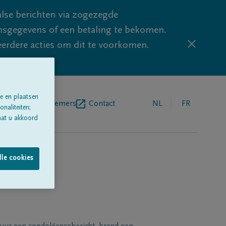
lse berichten via zogezegde
sgegevens of een betaling te bekomen.
eerdere acties om dit te voorkomen.
e en plaatsen
egrafenisondernemers
Contact
NL
FR
naliteiten;
aat u akkoord
lle cookies