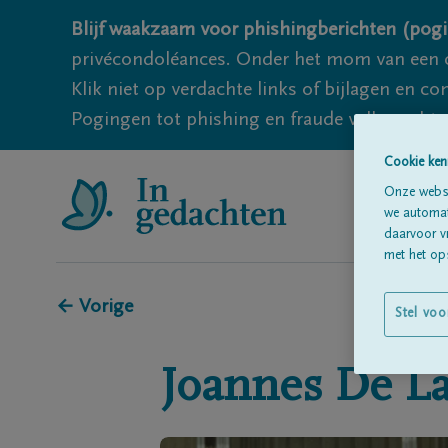
Blijf waakzaam voor phishingberichten (pogi
privécondoléances. Onder het mom van een c
Klik niet op verdachte links of bijlagen en 
Pogingen tot phishing en fraude vallen echter
Cookie ken
Onze websi
we automati
daarvoor v
met het ops
← Vorige
Stel voo
Joannes
De L