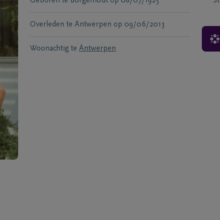
Geboren te
Borgerhout
op
08/07/1925
S
Overleden te
Antwerpen
op
09/06/2013
Woonachtig te
Antwerpen