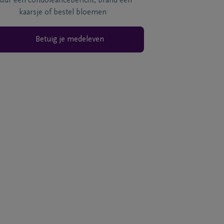
tuur een condoléancebericht, brand een
kaarsje of bestel bloemen
Betuig je medeleven