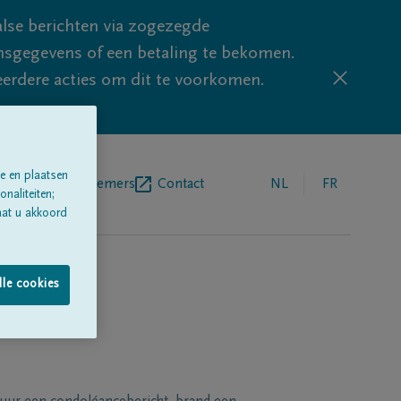
lse berichten via zogezegde
sgegevens of een betaling te bekomen.
eerdere acties om dit te voorkomen.
e en plaatsen
egrafenisondernemers
Contact
NL
FR
naliteiten;
aat u akkoord
lle cookies