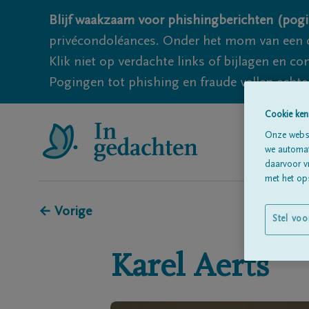
Blijf waakzaam voor phishingberichten (pogi
privécondoléances. Onder het mom van een c
Klik niet op verdachte links of bijlagen en 
Pogingen tot phishing en fraude vallen echter
Cookie ken
Onze websi
we automati
daarvoor v
met het ops
← Vorige
Stel voo
Karel
Aerts