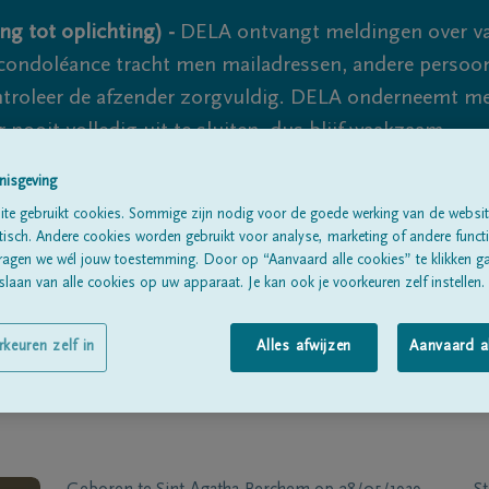
ng tot oplichting) -
DELA ontvangt meldingen over va
ondoléance tracht men mailadressen, andere persoon
controleer de afzender zorgvuldig. DELA onderneemt m
 nooit volledig uit te sluiten, dus blijf waakzaam.
nisgeving
te gebruikt cookies. Sommige zijn nodig voor de goede werking van de websit
Alle rouwberichten
Over ons
B
sch. Andere cookies worden gebruikt voor analyse, marketing of andere functio
ragen we wél jouw toestemming. Door op “Aanvaard alle cookies” te klikken g
laan van alle cookies op uw apparaat. Je kan ook je voorkeuren zelf instellen.
rkeuren zelf in
Alles afwijzen
Aanvaard a