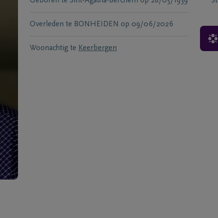
Geboren te
Sint-Agatha-Berchem
op
28/05/1939
S
Overleden te
BONHEIDEN
op
09/06/2026
Woonachtig te
Keerbergen