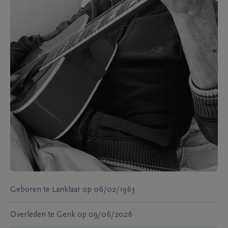
Geboren te
Lanklaar
op
06/02/1963
Overleden te
Genk
op
09/06/2026